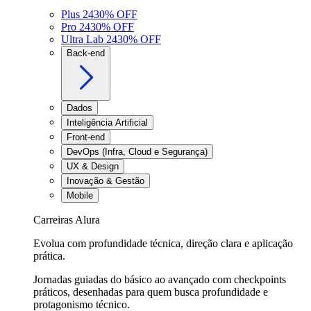
Plus 24
30
% OFF
Pro 24
30
% OFF
Ultra Lab 24
30
% OFF
Back-end
Dados
Inteligência Artificial
Front-end
DevOps (Infra, Cloud e Segurança)
UX & Design
Inovação & Gestão
Mobile
Carreiras Alura
Evolua com profundidade técnica, direção clara e aplicação
prática.
Jornadas guiadas do básico ao avançado com checkpoints
práticos, desenhadas para quem busca profundidade e
protagonismo técnico.