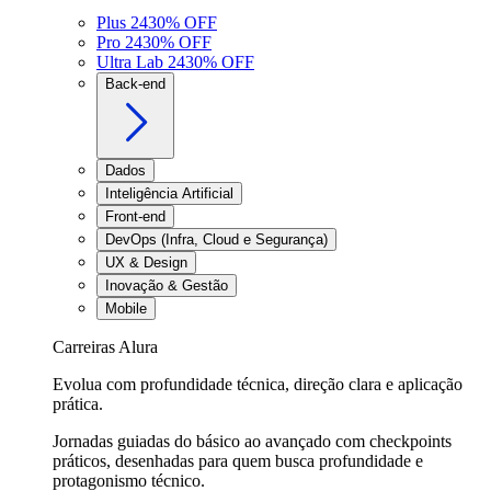
Plus 24
30
% OFF
Pro 24
30
% OFF
Ultra Lab 24
30
% OFF
Back-end
Dados
Inteligência Artificial
Front-end
DevOps (Infra, Cloud e Segurança)
UX & Design
Inovação & Gestão
Mobile
Carreiras Alura
Evolua com profundidade técnica, direção clara e aplicação
prática.
Jornadas guiadas do básico ao avançado com checkpoints
práticos, desenhadas para quem busca profundidade e
protagonismo técnico.