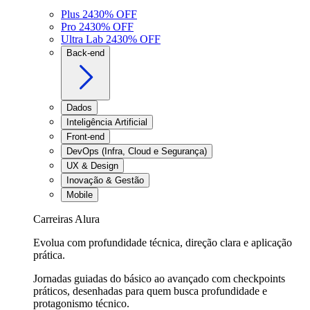
Plus 24
30
% OFF
Pro 24
30
% OFF
Ultra Lab 24
30
% OFF
Back-end
Dados
Inteligência Artificial
Front-end
DevOps (Infra, Cloud e Segurança)
UX & Design
Inovação & Gestão
Mobile
Carreiras Alura
Evolua com profundidade técnica, direção clara e aplicação
prática.
Jornadas guiadas do básico ao avançado com checkpoints
práticos, desenhadas para quem busca profundidade e
protagonismo técnico.