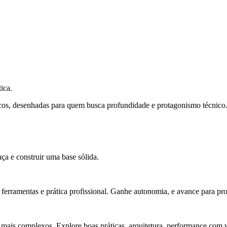
ica.
cos, desenhadas para quem busca profundidade e protagonismo técnico
ça e construir uma base sólida.
rramentas e prática profissional. Ganhe autonomia, e avance para pro
 mais complexos. Explore boas práticas, arquitetura, performance com v