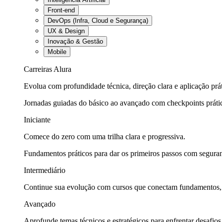
Front-end
DevOps (Infra, Cloud e Segurança)
UX & Design
Inovação & Gestão
Mobile
Carreiras Alura
Evolua com profundidade técnica, direção clara e aplicação prát
Jornadas guiadas do básico ao avançado com checkpoints práti
Iniciante
Comece do zero com uma trilha clara e progressiva.
Fundamentos práticos para dar os primeiros passos com seguran
Intermediário
Continue sua evolução com cursos que conectam fundamentos, fe
Avançado
Aprofunde temas técnicos e estratégicos para enfrentar desafios