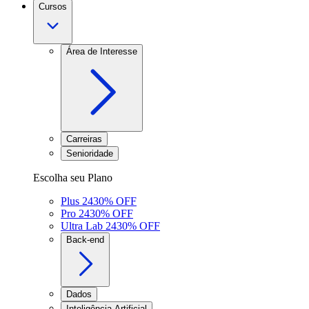
Cursos
Área de Interesse
Carreiras
Senioridade
Escolha seu Plano
Plus 24
30
% OFF
Pro 24
30
% OFF
Ultra Lab 24
30
% OFF
Back-end
Dados
Inteligência Artificial