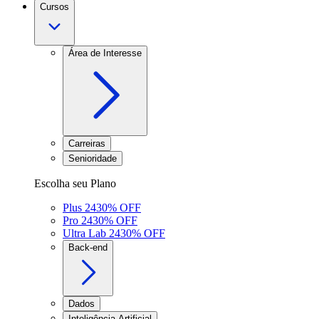
Cursos
Área de Interesse
Carreiras
Senioridade
Escolha seu Plano
Plus 24
30
% OFF
Pro 24
30
% OFF
Ultra Lab 24
30
% OFF
Back-end
Dados
Inteligência Artificial