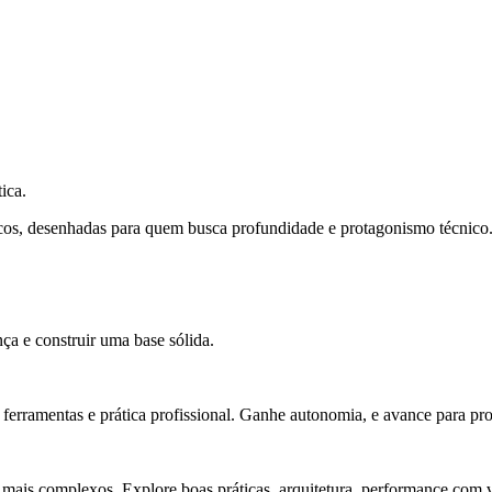
ica.
cos, desenhadas para quem busca profundidade e protagonismo técnico
ça e construir uma base sólida.
rramentas e prática profissional. Ganhe autonomia, e avance para pro
 mais complexos. Explore boas práticas, arquitetura, performance com v