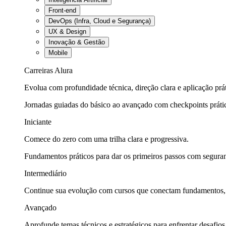
Front-end
DevOps (Infra, Cloud e Segurança)
UX & Design
Inovação & Gestão
Mobile
Carreiras Alura
Evolua com profundidade técnica, direção clara e aplicação prát
Jornadas guiadas do básico ao avançado com checkpoints práti
Iniciante
Comece do zero com uma trilha clara e progressiva.
Fundamentos práticos para dar os primeiros passos com seguran
Intermediário
Continue sua evolução com cursos que conectam fundamentos, fe
Avançado
Aprofunde temas técnicos e estratégicos para enfrentar desafios