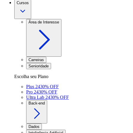
Cursos
Área de Interesse
Carreiras
Senioridade
Escolha seu Plano
Plus 24
30
% OFF
Pro 24
30
% OFF
Ultra Lab 24
30
% OFF
Back-end
Dados
Inteligência Artificial