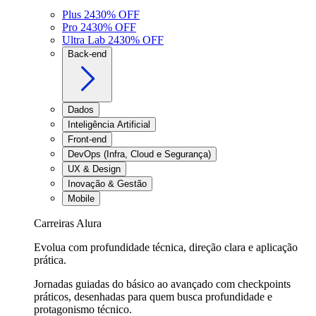
Plus 24
30
% OFF
Pro 24
30
% OFF
Ultra Lab 24
30
% OFF
Back-end
Dados
Inteligência Artificial
Front-end
DevOps (Infra, Cloud e Segurança)
UX & Design
Inovação & Gestão
Mobile
Carreiras Alura
Evolua com profundidade técnica, direção clara e aplicação
prática.
Jornadas guiadas do básico ao avançado com checkpoints
práticos, desenhadas para quem busca profundidade e
protagonismo técnico.