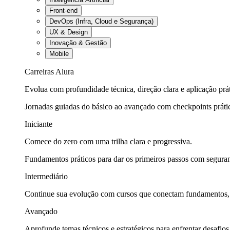
Front-end
DevOps (Infra, Cloud e Segurança)
UX & Design
Inovação & Gestão
Mobile
Carreiras Alura
Evolua com profundidade técnica, direção clara e aplicação prát
Jornadas guiadas do básico ao avançado com checkpoints práti
Iniciante
Comece do zero com uma trilha clara e progressiva.
Fundamentos práticos para dar os primeiros passos com seguran
Intermediário
Continue sua evolução com cursos que conectam fundamentos, fe
Avançado
Aprofunde temas técnicos e estratégicos para enfrentar desafios