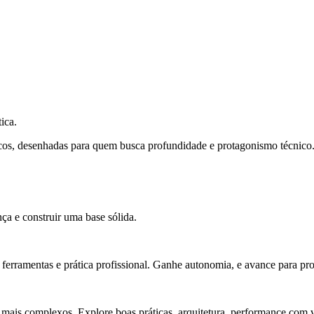
ica.
cos, desenhadas para quem busca profundidade e protagonismo técnico
ça e construir uma base sólida.
rramentas e prática profissional. Ganhe autonomia, e avance para pro
 mais complexos. Explore boas práticas, arquitetura, performance com v