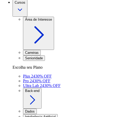
Cursos
Área de Interesse
Carreiras
Senioridade
Escolha seu Plano
Plus 24
30
% OFF
Pro 24
30
% OFF
Ultra Lab 24
30
% OFF
Back-end
Dados
Inteligência Artificial