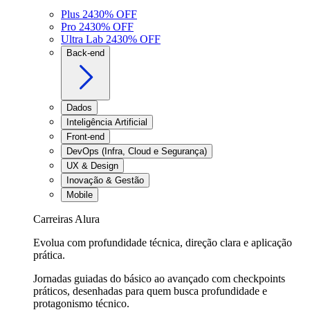
Plus 24
30
% OFF
Pro 24
30
% OFF
Ultra Lab 24
30
% OFF
Back-end
Dados
Inteligência Artificial
Front-end
DevOps (Infra, Cloud e Segurança)
UX & Design
Inovação & Gestão
Mobile
Carreiras Alura
Evolua com profundidade técnica, direção clara e aplicação
prática.
Jornadas guiadas do básico ao avançado com checkpoints
práticos, desenhadas para quem busca profundidade e
protagonismo técnico.