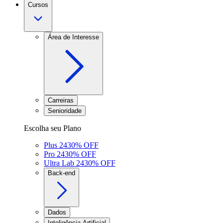
Cursos
Área de Interesse
Carreiras
Senioridade
Escolha seu Plano
Plus 24
30
% OFF
Pro 24
30
% OFF
Ultra Lab 24
30
% OFF
Back-end
Dados
Inteligência Artificial