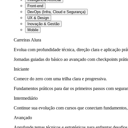
Front-end
DevOps (Infra, Cloud e Segurança)
UX & Design
Inovação & Gestão
Mobile
Carreiras Alura
Evolua com profundidade técnica, direção clara e aplicação prát
Jornadas guiadas do básico ao avançado com checkpoints práti
Iniciante
Comece do zero com uma trilha clara e progressiva.
Fundamentos práticos para dar os primeiros passos com seguran
Intermediário
Continue sua evolução com cursos que conectam fundamentos, fe
Avançado
Aprofunde temas técnicos e estratégicos para enfrentar desafios