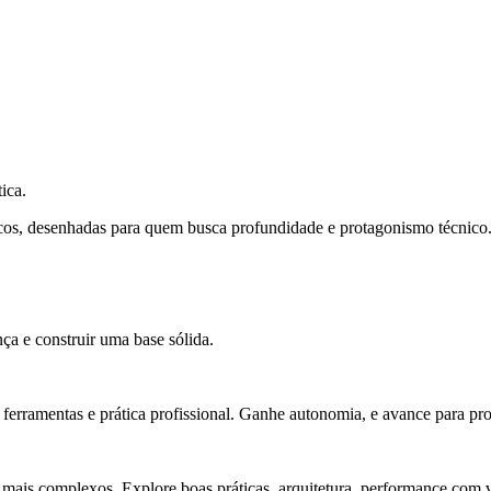
ica.
cos, desenhadas para quem busca profundidade e protagonismo técnico
ça e construir uma base sólida.
rramentas e prática profissional. Ganhe autonomia, e avance para pro
 mais complexos. Explore boas práticas, arquitetura, performance com v