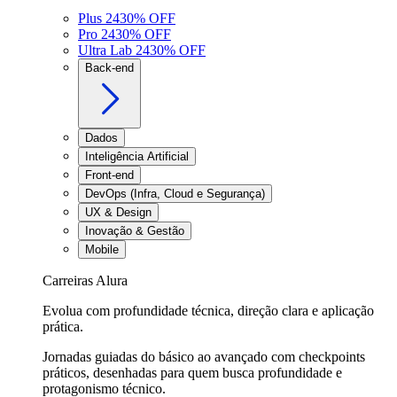
Plus 24
30
% OFF
Pro 24
30
% OFF
Ultra Lab 24
30
% OFF
Back-end
Dados
Inteligência Artificial
Front-end
DevOps (Infra, Cloud e Segurança)
UX & Design
Inovação & Gestão
Mobile
Carreiras Alura
Evolua com profundidade técnica, direção clara e aplicação
prática.
Jornadas guiadas do básico ao avançado com checkpoints
práticos, desenhadas para quem busca profundidade e
protagonismo técnico.