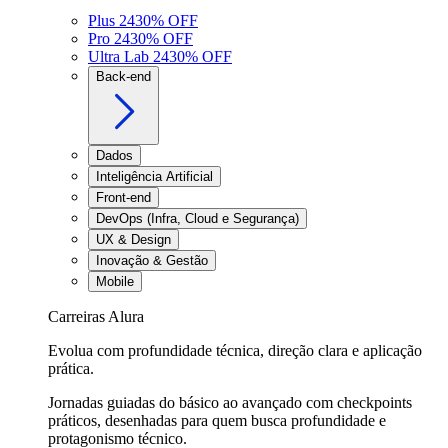
Plus 24
30
% OFF
Pro 24
30
% OFF
Ultra Lab 24
30
% OFF
Back-end
Dados
Inteligência Artificial
Front-end
DevOps (Infra, Cloud e Segurança)
UX & Design
Inovação & Gestão
Mobile
Carreiras Alura
Evolua com profundidade técnica, direção clara e aplicação
prática.
Jornadas guiadas do básico ao avançado com checkpoints
práticos, desenhadas para quem busca profundidade e
protagonismo técnico.