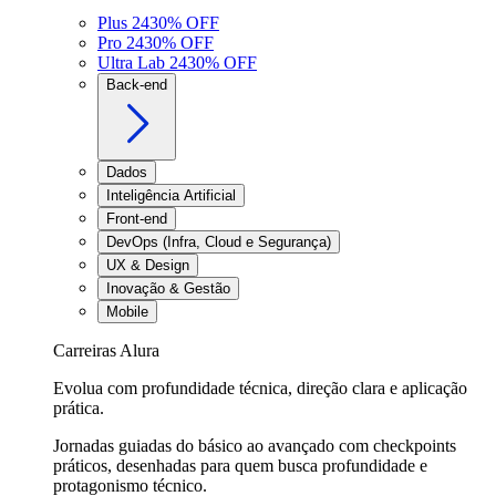
Plus 24
30
% OFF
Pro 24
30
% OFF
Ultra Lab 24
30
% OFF
Back-end
Dados
Inteligência Artificial
Front-end
DevOps (Infra, Cloud e Segurança)
UX & Design
Inovação & Gestão
Mobile
Carreiras Alura
Evolua com profundidade técnica, direção clara e aplicação
prática.
Jornadas guiadas do básico ao avançado com checkpoints
práticos, desenhadas para quem busca profundidade e
protagonismo técnico.