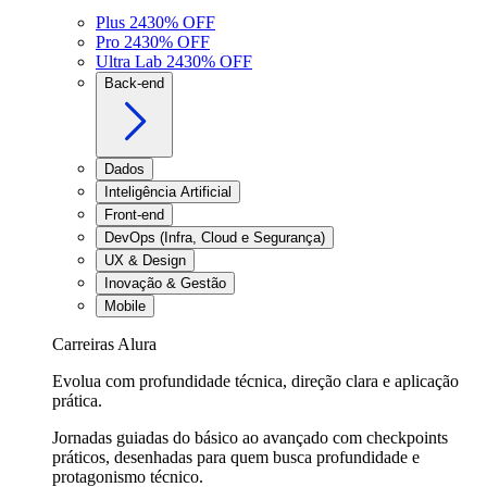
Plus 24
30
% OFF
Pro 24
30
% OFF
Ultra Lab 24
30
% OFF
Back-end
Dados
Inteligência Artificial
Front-end
DevOps (Infra, Cloud e Segurança)
UX & Design
Inovação & Gestão
Mobile
Carreiras Alura
Evolua com profundidade técnica, direção clara e aplicação
prática.
Jornadas guiadas do básico ao avançado com checkpoints
práticos, desenhadas para quem busca profundidade e
protagonismo técnico.