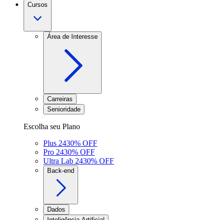
Cursos
Área de Interesse
Carreiras
Senioridade
Escolha seu Plano
Plus 24
30
% OFF
Pro 24
30
% OFF
Ultra Lab 24
30
% OFF
Back-end
Dados
Inteligência Artificial