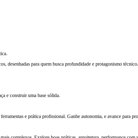
ica.
cos, desenhadas para quem busca profundidade e protagonismo técnico
ça e construir uma base sólida.
rramentas e prática profissional. Ganhe autonomia, e avance para pro
 mais complexos. Explore boas práticas, arquitetura, performance com v