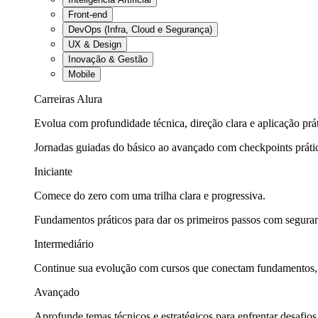
Front-end
DevOps (Infra, Cloud e Segurança)
UX & Design
Inovação & Gestão
Mobile
Carreiras Alura
Evolua com profundidade técnica, direção clara e aplicação prát
Jornadas guiadas do básico ao avançado com checkpoints práti
Iniciante
Comece do zero com uma trilha clara e progressiva.
Fundamentos práticos para dar os primeiros passos com seguran
Intermediário
Continue sua evolução com cursos que conectam fundamentos, fe
Avançado
Aprofunde temas técnicos e estratégicos para enfrentar desafios