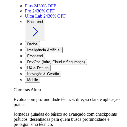
Plus 24
30
% OFF
Pro 24
30
% OFF
Ultra Lab 24
30
% OFF
Back-end
Dados
Inteligência Artificial
Front-end
DevOps (Infra, Cloud e Segurança)
UX & Design
Inovação & Gestão
Mobile
Carreiras Alura
Evolua com profundidade técnica, direção clara e aplicação
prática.
Jornadas guiadas do básico ao avançado com checkpoints
práticos, desenhadas para quem busca profundidade e
protagonismo técnico.