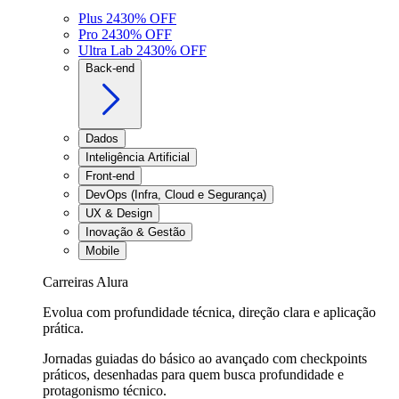
Plus 24
30
% OFF
Pro 24
30
% OFF
Ultra Lab 24
30
% OFF
Back-end
Dados
Inteligência Artificial
Front-end
DevOps (Infra, Cloud e Segurança)
UX & Design
Inovação & Gestão
Mobile
Carreiras Alura
Evolua com profundidade técnica, direção clara e aplicação
prática.
Jornadas guiadas do básico ao avançado com checkpoints
práticos, desenhadas para quem busca profundidade e
protagonismo técnico.