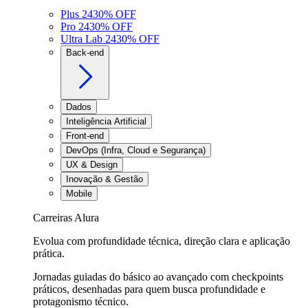
Plus 24
30
% OFF
Pro 24
30
% OFF
Ultra Lab 24
30
% OFF
Back-end
Dados
Inteligência Artificial
Front-end
DevOps (Infra, Cloud e Segurança)
UX & Design
Inovação & Gestão
Mobile
Carreiras Alura
Evolua com profundidade técnica, direção clara e aplicação
prática.
Jornadas guiadas do básico ao avançado com checkpoints
práticos, desenhadas para quem busca profundidade e
protagonismo técnico.