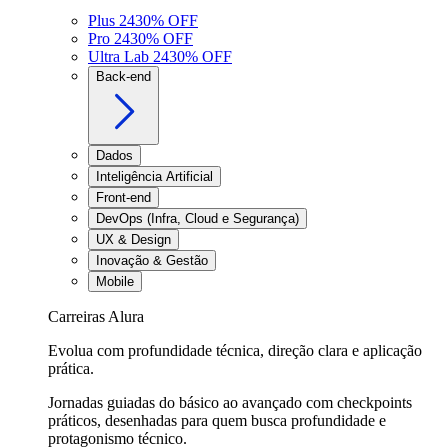
Plus 24
30
% OFF
Pro 24
30
% OFF
Ultra Lab 24
30
% OFF
Back-end
Dados
Inteligência Artificial
Front-end
DevOps (Infra, Cloud e Segurança)
UX & Design
Inovação & Gestão
Mobile
Carreiras Alura
Evolua com profundidade técnica, direção clara e aplicação
prática.
Jornadas guiadas do básico ao avançado com checkpoints
práticos, desenhadas para quem busca profundidade e
protagonismo técnico.