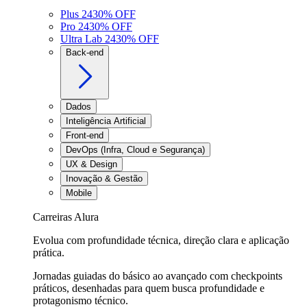
Plus 24
30
% OFF
Pro 24
30
% OFF
Ultra Lab 24
30
% OFF
Back-end
Dados
Inteligência Artificial
Front-end
DevOps (Infra, Cloud e Segurança)
UX & Design
Inovação & Gestão
Mobile
Carreiras Alura
Evolua com profundidade técnica, direção clara e aplicação
prática.
Jornadas guiadas do básico ao avançado com checkpoints
práticos, desenhadas para quem busca profundidade e
protagonismo técnico.