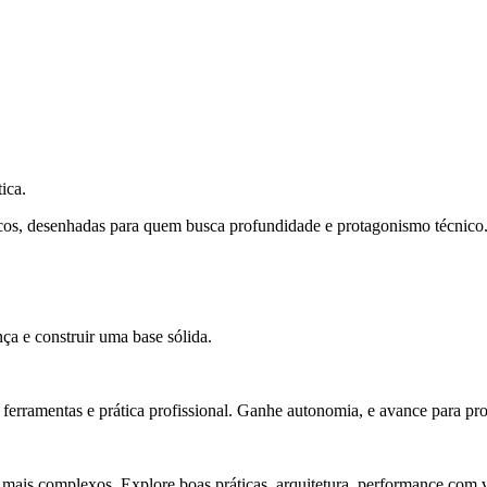
ica.
cos, desenhadas para quem busca profundidade e protagonismo técnico
ça e construir uma base sólida.
rramentas e prática profissional. Ganhe autonomia, e avance para pro
 mais complexos. Explore boas práticas, arquitetura, performance com v