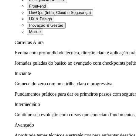
Front-end
DevOps (Infra, Cloud e Segurança)
UX & Design
Inovação & Gestão
Mobile
Carreiras Alura
Evolua com profundidade técnica, direção clara e aplicação prát
Jornadas guiadas do básico ao avançado com checkpoints práti
Iniciante
Comece do zero com uma trilha clara e progressiva.
Fundamentos práticos para dar os primeiros passos com seguran
Intermediário
Continue sua evolução com cursos que conectam fundamentos, fe
Avançado
Aprofunde temas técnicos e estratégicos para enfrentar desafios