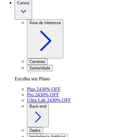
Cursos
Área de Interesse
Carreiras
Senioridade
Escolha seu Plano
Plus 24
30
% OFF
Pro 24
30
% OFF
Ultra Lab 24
30
% OFF
Back-end
Dados
Inteligência Artificial