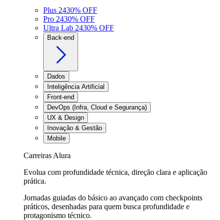
Plus 24
30
% OFF
Pro 24
30
% OFF
Ultra Lab 24
30
% OFF
Back-end
Dados
Inteligência Artificial
Front-end
DevOps (Infra, Cloud e Segurança)
UX & Design
Inovação & Gestão
Mobile
Carreiras Alura
Evolua com profundidade técnica, direção clara e aplicação
prática.
Jornadas guiadas do básico ao avançado com checkpoints
práticos, desenhadas para quem busca profundidade e
protagonismo técnico.