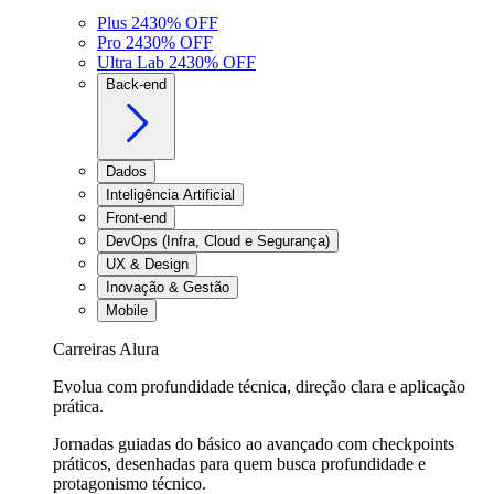
Plus 24
30
% OFF
Pro 24
30
% OFF
Ultra Lab 24
30
% OFF
Back-end
Dados
Inteligência Artificial
Front-end
DevOps (Infra, Cloud e Segurança)
UX & Design
Inovação & Gestão
Mobile
Carreiras Alura
Evolua com profundidade técnica, direção clara e aplicação
prática.
Jornadas guiadas do básico ao avançado com checkpoints
práticos, desenhadas para quem busca profundidade e
protagonismo técnico.