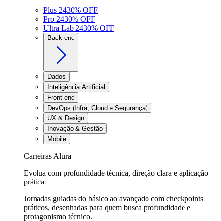
Plus 24
30
% OFF
Pro 24
30
% OFF
Ultra Lab 24
30
% OFF
Back-end
Dados
Inteligência Artificial
Front-end
DevOps (Infra, Cloud e Segurança)
UX & Design
Inovação & Gestão
Mobile
Carreiras Alura
Evolua com profundidade técnica, direção clara e aplicação
prática.
Jornadas guiadas do básico ao avançado com checkpoints
práticos, desenhadas para quem busca profundidade e
protagonismo técnico.