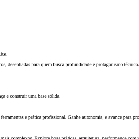
ica.
cos, desenhadas para quem busca profundidade e protagonismo técnico
ça e construir uma base sólida.
rramentas e prática profissional. Ganhe autonomia, e avance para pro
 mais complexos. Explore boas práticas, arquitetura, performance com v