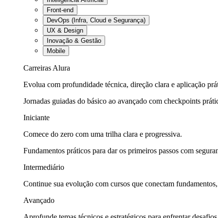
Front-end
DevOps (Infra, Cloud e Segurança)
UX & Design
Inovação & Gestão
Mobile
Carreiras Alura
Evolua com profundidade técnica, direção clara e aplicação prát
Jornadas guiadas do básico ao avançado com checkpoints práti
Iniciante
Comece do zero com uma trilha clara e progressiva.
Fundamentos práticos para dar os primeiros passos com seguran
Intermediário
Continue sua evolução com cursos que conectam fundamentos, fe
Avançado
Aprofunde temas técnicos e estratégicos para enfrentar desafios