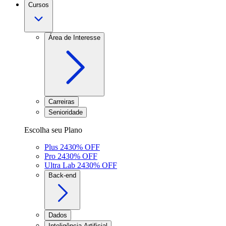
Cursos
Área de Interesse
Carreiras
Senioridade
Escolha seu Plano
Plus 24
30
% OFF
Pro 24
30
% OFF
Ultra Lab 24
30
% OFF
Back-end
Dados
Inteligência Artificial