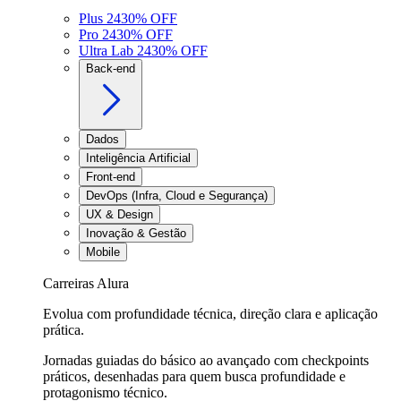
Plus 24
30
% OFF
Pro 24
30
% OFF
Ultra Lab 24
30
% OFF
Back-end
Dados
Inteligência Artificial
Front-end
DevOps (Infra, Cloud e Segurança)
UX & Design
Inovação & Gestão
Mobile
Carreiras Alura
Evolua com profundidade técnica, direção clara e aplicação
prática.
Jornadas guiadas do básico ao avançado com checkpoints
práticos, desenhadas para quem busca profundidade e
protagonismo técnico.