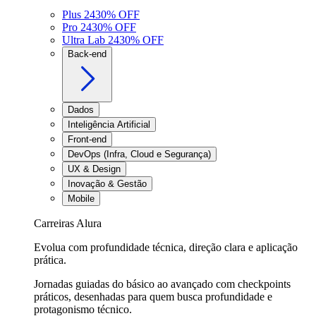
Plus 24
30
% OFF
Pro 24
30
% OFF
Ultra Lab 24
30
% OFF
Back-end
Dados
Inteligência Artificial
Front-end
DevOps (Infra, Cloud e Segurança)
UX & Design
Inovação & Gestão
Mobile
Carreiras Alura
Evolua com profundidade técnica, direção clara e aplicação
prática.
Jornadas guiadas do básico ao avançado com checkpoints
práticos, desenhadas para quem busca profundidade e
protagonismo técnico.