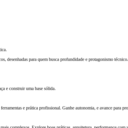
ica.
cos, desenhadas para quem busca profundidade e protagonismo técnico
ça e construir uma base sólida.
rramentas e prática profissional. Ganhe autonomia, e avance para pro
 mais complexos. Explore boas práticas, arquitetura, performance com v