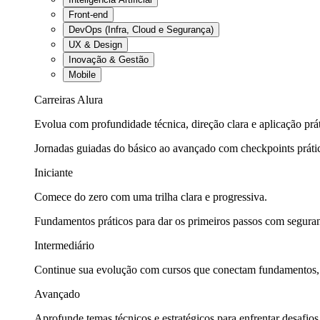
Front-end
DevOps (Infra, Cloud e Segurança)
UX & Design
Inovação & Gestão
Mobile
Carreiras Alura
Evolua com profundidade técnica, direção clara e aplicação prát
Jornadas guiadas do básico ao avançado com checkpoints práti
Iniciante
Comece do zero com uma trilha clara e progressiva.
Fundamentos práticos para dar os primeiros passos com seguran
Intermediário
Continue sua evolução com cursos que conectam fundamentos, fe
Avançado
Aprofunde temas técnicos e estratégicos para enfrentar desafios