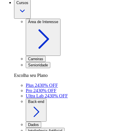
Cursos
Área de Interesse
Carreiras
Senioridade
Escolha seu Plano
Plus 24
30
% OFF
Pro 24
30
% OFF
Ultra Lab 24
30
% OFF
Back-end
Dados
Inteligência Artificial