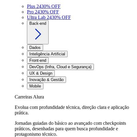
Plus 24
30
% OFF
Pro 24
30
% OFF
Ultra Lab 24
30
% OFF
Back-end
Dados
Inteligência Artificial
Front-end
DevOps (Infra, Cloud e Segurança)
UX & Design
Inovação & Gestão
Mobile
Carreiras Alura
Evolua com profundidade técnica, direção clara e aplicação
prática.
Jornadas guiadas do básico ao avançado com checkpoints
práticos, desenhadas para quem busca profundidade e
protagonismo técnico.