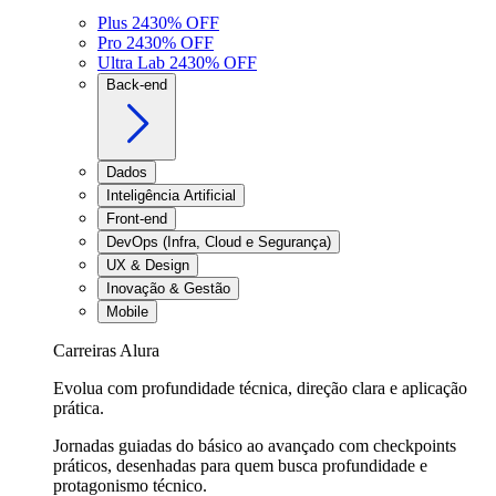
Plus 24
30
% OFF
Pro 24
30
% OFF
Ultra Lab 24
30
% OFF
Back-end
Dados
Inteligência Artificial
Front-end
DevOps (Infra, Cloud e Segurança)
UX & Design
Inovação & Gestão
Mobile
Carreiras Alura
Evolua com profundidade técnica, direção clara e aplicação
prática.
Jornadas guiadas do básico ao avançado com checkpoints
práticos, desenhadas para quem busca profundidade e
protagonismo técnico.