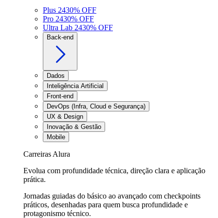
Plus 24
30
% OFF
Pro 24
30
% OFF
Ultra Lab 24
30
% OFF
Back-end
Dados
Inteligência Artificial
Front-end
DevOps (Infra, Cloud e Segurança)
UX & Design
Inovação & Gestão
Mobile
Carreiras Alura
Evolua com profundidade técnica, direção clara e aplicação
prática.
Jornadas guiadas do básico ao avançado com checkpoints
práticos, desenhadas para quem busca profundidade e
protagonismo técnico.