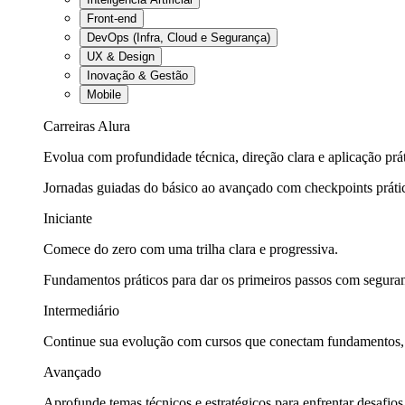
Front-end
DevOps (Infra, Cloud e Segurança)
UX & Design
Inovação & Gestão
Mobile
Carreiras Alura
Evolua com profundidade técnica, direção clara e aplicação prát
Jornadas guiadas do básico ao avançado com checkpoints práti
Iniciante
Comece do zero com uma trilha clara e progressiva.
Fundamentos práticos para dar os primeiros passos com seguran
Intermediário
Continue sua evolução com cursos que conectam fundamentos, fe
Avançado
Aprofunde temas técnicos e estratégicos para enfrentar desafios