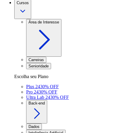
Cursos
Área de Interesse
Carreiras
Senioridade
Escolha seu Plano
Plus 24
30
% OFF
Pro 24
30
% OFF
Ultra Lab 24
30
% OFF
Back-end
Dados
Inteligência Artificial