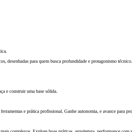
ica.
cos, desenhadas para quem busca profundidade e protagonismo técnico
ça e construir uma base sólida.
rramentas e prática profissional. Ganhe autonomia, e avance para pro
 mais complexos. Explore boas práticas, arquitetura, performance com v