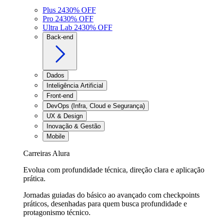
Plus 24
30
% OFF
Pro 24
30
% OFF
Ultra Lab 24
30
% OFF
Back-end
Dados
Inteligência Artificial
Front-end
DevOps (Infra, Cloud e Segurança)
UX & Design
Inovação & Gestão
Mobile
Carreiras Alura
Evolua com profundidade técnica, direção clara e aplicação
prática.
Jornadas guiadas do básico ao avançado com checkpoints
práticos, desenhadas para quem busca profundidade e
protagonismo técnico.