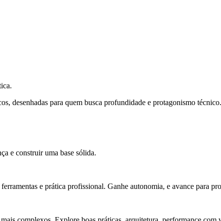
ica.
cos, desenhadas para quem busca profundidade e protagonismo técnico
ça e construir uma base sólida.
rramentas e prática profissional. Ganhe autonomia, e avance para pro
 mais complexos. Explore boas práticas, arquitetura, performance com v