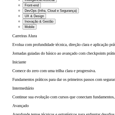
Front-end
DevOps (Infra, Cloud e Segurança)
UX & Design
Inovação & Gestão
Mobile
Carreiras Alura
Evolua com profundidade técnica, direção clara e aplicação prát
Jornadas guiadas do básico ao avançado com checkpoints práti
Iniciante
Comece do zero com uma trilha clara e progressiva.
Fundamentos práticos para dar os primeiros passos com seguran
Intermediário
Continue sua evolução com cursos que conectam fundamentos, fe
Avançado
Aprofunde temas técnicos e estratégicos para enfrentar desafios