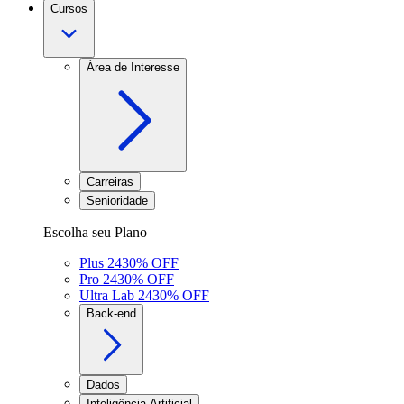
Cursos
Área de Interesse
Carreiras
Senioridade
Escolha seu Plano
Plus 24
30
% OFF
Pro 24
30
% OFF
Ultra Lab 24
30
% OFF
Back-end
Dados
Inteligência Artificial