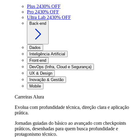
Plus 24
30
% OFF
Pro 24
30
% OFF
Ultra Lab 24
30
% OFF
Back-end
Dados
Inteligência Artificial
Front-end
DevOps (Infra, Cloud e Segurança)
UX & Design
Inovação & Gestão
Mobile
Carreiras Alura
Evolua com profundidade técnica, direção clara e aplicação
prática.
Jornadas guiadas do básico ao avançado com checkpoints
práticos, desenhadas para quem busca profundidade e
protagonismo técnico.