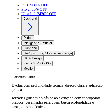
Plus 24
30
% OFF
Pro 24
30
% OFF
Ultra Lab 24
30
% OFF
Back-end
Dados
Inteligência Artificial
Front-end
DevOps (Infra, Cloud e Segurança)
UX & Design
Inovação & Gestão
Mobile
Carreiras Alura
Evolua com profundidade técnica, direção clara e aplicação
prática.
Jornadas guiadas do básico ao avançado com checkpoints
práticos, desenhadas para quem busca profundidade e
protagonismo técnico.