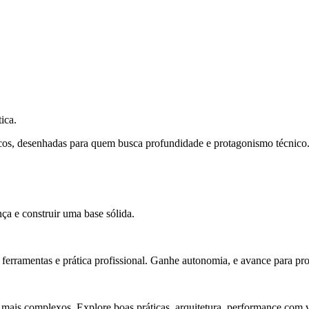
ica.
cos, desenhadas para quem busca profundidade e protagonismo técnico
ça e construir uma base sólida.
rramentas e prática profissional. Ganhe autonomia, e avance para pro
 mais complexos. Explore boas práticas, arquitetura, performance com v