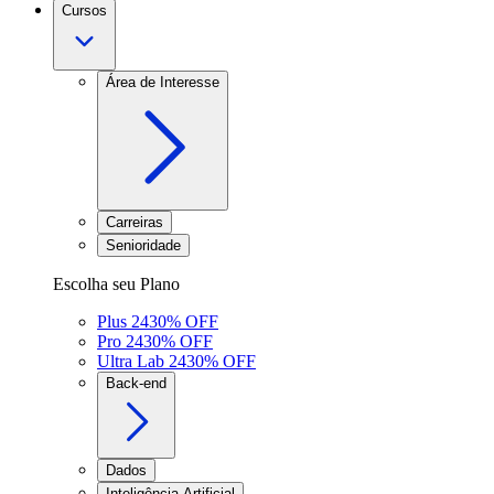
Cursos
Área de Interesse
Carreiras
Senioridade
Escolha seu Plano
Plus 24
30
% OFF
Pro 24
30
% OFF
Ultra Lab 24
30
% OFF
Back-end
Dados
Inteligência Artificial