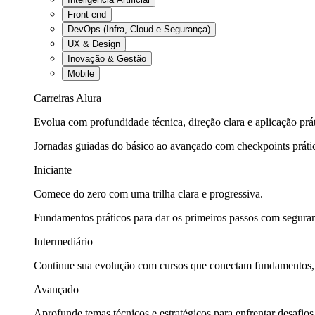
Front-end
DevOps (Infra, Cloud e Segurança)
UX & Design
Inovação & Gestão
Mobile
Carreiras Alura
Evolua com profundidade técnica, direção clara e aplicação prát
Jornadas guiadas do básico ao avançado com checkpoints práti
Iniciante
Comece do zero com uma trilha clara e progressiva.
Fundamentos práticos para dar os primeiros passos com seguran
Intermediário
Continue sua evolução com cursos que conectam fundamentos, fe
Avançado
Aprofunde temas técnicos e estratégicos para enfrentar desafios