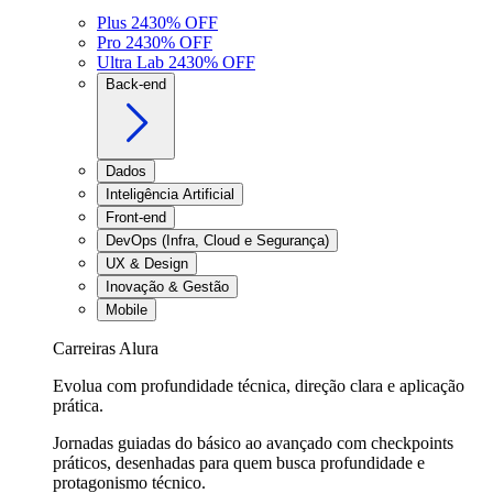
Plus 24
30
% OFF
Pro 24
30
% OFF
Ultra Lab 24
30
% OFF
Back-end
Dados
Inteligência Artificial
Front-end
DevOps (Infra, Cloud e Segurança)
UX & Design
Inovação & Gestão
Mobile
Carreiras Alura
Evolua com profundidade técnica, direção clara e aplicação
prática.
Jornadas guiadas do básico ao avançado com checkpoints
práticos, desenhadas para quem busca profundidade e
protagonismo técnico.