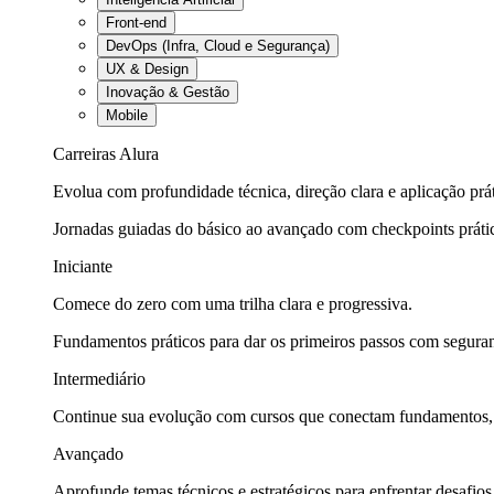
Front-end
DevOps (Infra, Cloud e Segurança)
UX & Design
Inovação & Gestão
Mobile
Carreiras Alura
Evolua com profundidade técnica, direção clara e aplicação prát
Jornadas guiadas do básico ao avançado com checkpoints práti
Iniciante
Comece do zero com uma trilha clara e progressiva.
Fundamentos práticos para dar os primeiros passos com seguran
Intermediário
Continue sua evolução com cursos que conectam fundamentos, fe
Avançado
Aprofunde temas técnicos e estratégicos para enfrentar desafios