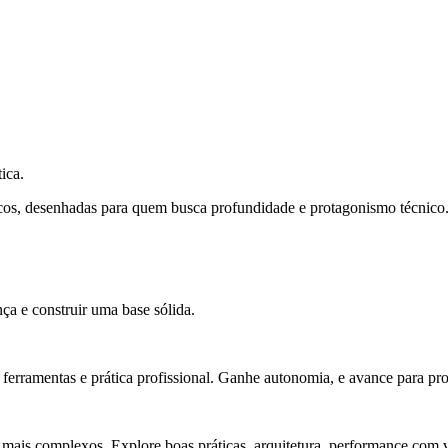
ica.
cos, desenhadas para quem busca profundidade e protagonismo técnico
ça e construir uma base sólida.
rramentas e prática profissional. Ganhe autonomia, e avance para pro
 mais complexos. Explore boas práticas, arquitetura, performance com v