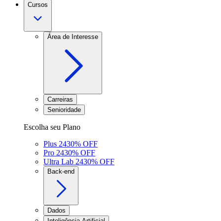
Cursos
Área de Interesse
Carreiras
Senioridade
Escolha seu Plano
Plus 24
30
% OFF
Pro 24
30
% OFF
Ultra Lab 24
30
% OFF
Back-end
Dados
Inteligência Artificial