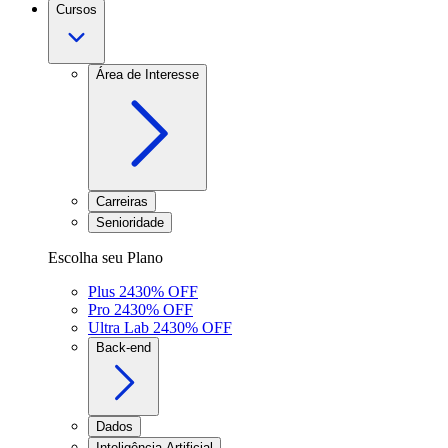
Cursos
Área de Interesse
Carreiras
Senioridade
Escolha seu Plano
Plus 24
30
% OFF
Pro 24
30
% OFF
Ultra Lab 24
30
% OFF
Back-end
Dados
Inteligência Artificial