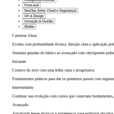
Front-end
DevOps (Infra, Cloud e Segurança)
UX & Design
Inovação & Gestão
Mobile
Carreiras Alura
Evolua com profundidade técnica, direção clara e aplicação prát
Jornadas guiadas do básico ao avançado com checkpoints práti
Iniciante
Comece do zero com uma trilha clara e progressiva.
Fundamentos práticos para dar os primeiros passos com seguran
Intermediário
Continue sua evolução com cursos que conectam fundamentos, fe
Avançado
Aprofunde temas técnicos e estratégicos para enfrentar desafios