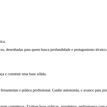
ica.
cos, desenhadas para quem busca profundidade e protagonismo técnico
ça e construir uma base sólida.
rramentas e prática profissional. Ganhe autonomia, e avance para pro
 mais complexos. Explore boas práticas, arquitetura, performance com v