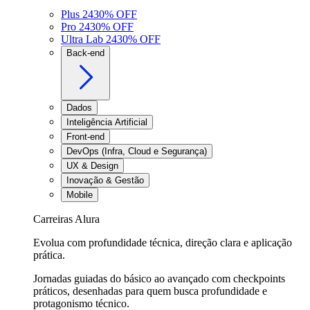
Plus 24
30
% OFF
Pro 24
30
% OFF
Ultra Lab 24
30
% OFF
Back-end
Dados
Inteligência Artificial
Front-end
DevOps (Infra, Cloud e Segurança)
UX & Design
Inovação & Gestão
Mobile
Carreiras Alura
Evolua com profundidade técnica, direção clara e aplicação
prática.
Jornadas guiadas do básico ao avançado com checkpoints
práticos, desenhadas para quem busca profundidade e
protagonismo técnico.