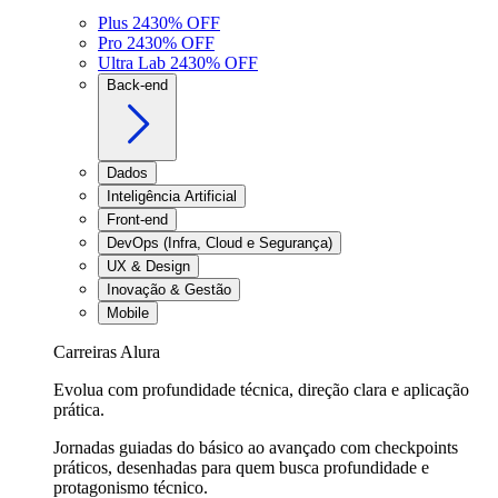
Plus 24
30
% OFF
Pro 24
30
% OFF
Ultra Lab 24
30
% OFF
Back-end
Dados
Inteligência Artificial
Front-end
DevOps (Infra, Cloud e Segurança)
UX & Design
Inovação & Gestão
Mobile
Carreiras Alura
Evolua com profundidade técnica, direção clara e aplicação
prática.
Jornadas guiadas do básico ao avançado com checkpoints
práticos, desenhadas para quem busca profundidade e
protagonismo técnico.