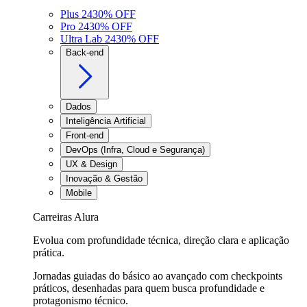
Plus 24
30
% OFF
Pro 24
30
% OFF
Ultra Lab 24
30
% OFF
Back-end
Dados
Inteligência Artificial
Front-end
DevOps (Infra, Cloud e Segurança)
UX & Design
Inovação & Gestão
Mobile
Carreiras Alura
Evolua com profundidade técnica, direção clara e aplicação
prática.
Jornadas guiadas do básico ao avançado com checkpoints
práticos, desenhadas para quem busca profundidade e
protagonismo técnico.