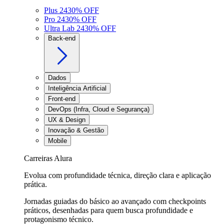
Plus 24
30
% OFF
Pro 24
30
% OFF
Ultra Lab 24
30
% OFF
Back-end
Dados
Inteligência Artificial
Front-end
DevOps (Infra, Cloud e Segurança)
UX & Design
Inovação & Gestão
Mobile
Carreiras Alura
Evolua com profundidade técnica, direção clara e aplicação
prática.
Jornadas guiadas do básico ao avançado com checkpoints
práticos, desenhadas para quem busca profundidade e
protagonismo técnico.