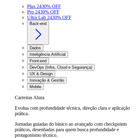
Plus 24
30
% OFF
Pro 24
30
% OFF
Ultra Lab 24
30
% OFF
Back-end
Dados
Inteligência Artificial
Front-end
DevOps (Infra, Cloud e Segurança)
UX & Design
Inovação & Gestão
Mobile
Carreiras Alura
Evolua com profundidade técnica, direção clara e aplicação
prática.
Jornadas guiadas do básico ao avançado com checkpoints
práticos, desenhadas para quem busca profundidade e
protagonismo técnico.