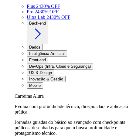
Plus 24
30
% OFF
Pro 24
30
% OFF
Ultra Lab 24
30
% OFF
Back-end
Dados
Inteligência Artificial
Front-end
DevOps (Infra, Cloud e Segurança)
UX & Design
Inovação & Gestão
Mobile
Carreiras Alura
Evolua com profundidade técnica, direção clara e aplicação
prática.
Jornadas guiadas do básico ao avançado com checkpoints
práticos, desenhadas para quem busca profundidade e
protagonismo técnico.