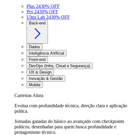
Plus 24
30
% OFF
Pro 24
30
% OFF
Ultra Lab 24
30
% OFF
Back-end
Dados
Inteligência Artificial
Front-end
DevOps (Infra, Cloud e Segurança)
UX & Design
Inovação & Gestão
Mobile
Carreiras Alura
Evolua com profundidade técnica, direção clara e aplicação
prática.
Jornadas guiadas do básico ao avançado com checkpoints
práticos, desenhadas para quem busca profundidade e
protagonismo técnico.