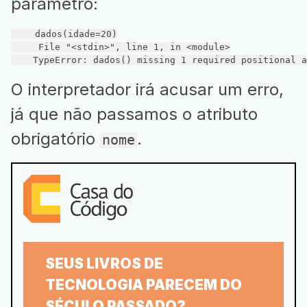
parâmetro:
    dados(idade=
20
)

     File 
"<stdin>"
, line 
1
, 
in
 <module>

    TypeError: dados() missing 
1
 required positional a
O interpretador irá acusar um erro,
já que não passamos o atributo
obrigatório
.
nome
SEUS LIVROS DE
TECNOLOGIA PARECEM DO
SÉCULO PASSADO?