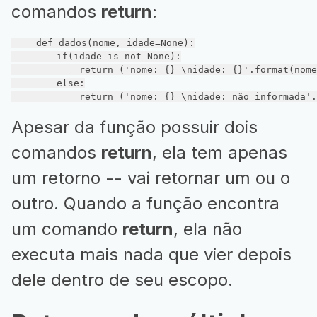
comandos
return
:
def
dados
(nome, idade=None)
:
if
(idade 
is
not
None
):

return
 (
'nome: {} \nidade: {}'
.format(nome
else
:

return
 (
'nome: {} \nidade: não informada'
.
Apesar da função possuir dois
comandos
return
, ela tem apenas
um retorno -- vai retornar um ou o
outro. Quando a função encontra
um comando
return
, ela não
executa mais nada que vier depois
dele dentro de seu escopo.