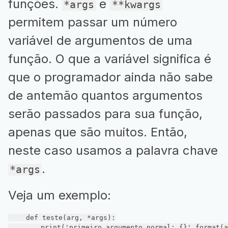
funções.
e
*args
**kwargs
permitem passar um número
variável de argumentos de uma
função. O que a variável significa é
que o programador ainda não sabe
de antemão quantos argumentos
serão passados para sua função,
apenas que são muitos. Então,
neste caso usamos a palavra chave
.
*args
Veja um exemplo:
def
teste
(arg, *args)
:
        print(
'primeiro argumento normal: {}'
.format(a