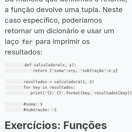
a função devolve uma tupla. Neste
caso específico, poderíamos
retornar um dicionário e usar um
laço
para imprimir os
for
resultados:
def
calculadora
(x, y)
:
return
 {
'soma'
:x+y, 
'subtração'
:x-y}

        resultados = calculadora(
1
, 
2
)

for
 key 
in
 resultados:

           print(
'{}: {}'
.format(key, resultados[key])
#soma: 3
#subtração: -1
Exercícios: Funções