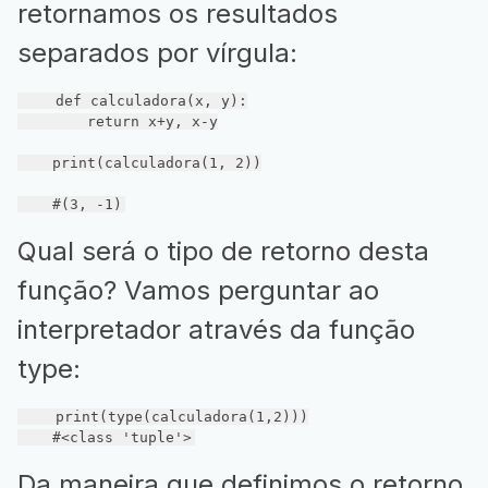
retornamos os resultados
separados por vírgula:
def
calculadora
(x, y)
:
return
 x+y, x-y

    print(calculadora(
1
, 
2
))

#(3, -1)
Qual será o tipo de retorno desta
função? Vamos perguntar ao
interpretador através da função
type:
    print(type(calculadora(
1
,
2
)))

#<class 'tuple'>
Da maneira que definimos o retorno,