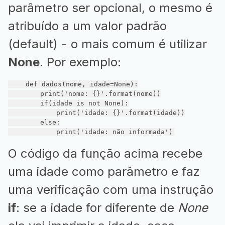
parâmetro ser opcional, o mesmo é
atribuído a um valor padrão
(default) - o mais comum é utilizar
None
. Por exemplo:
def
dados
(nome, idade=None)
:
        print(
'nome: {}'
.format(nome))

if
(idade 
is
not
None
):

            print(
'idade: {}'
.format(idade))

else
:

            print(
'idade: não informada'
)
O código da função acima recebe
uma idade como parâmetro e faz
uma verificação com uma instrução
if
: se a idade for diferente de
None