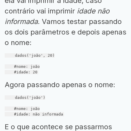
ela vai imprimir a idade, caso
contrário vai imprimir
idade não
informada
. Vamos testar passando
os dois parâmetros e depois apenas
o nome:
    dados(
'joão'
, 
20
)

#nome: joão
#idade: 20
Agora passando apenas o nome:
    dados(
'joão'
)

#nome: joão
#idade: não informada
E o que acontece se passarmos