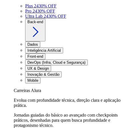
Plus 24
30
% OFF
Pro 24
30
% OFF
Ultra Lab 24
30
% OFF
Back-end
Dados
Inteligência Artificial
Front-end
DevOps (Infra, Cloud e Segurança)
UX & Design
Inovação & Gestão
Mobile
Carreiras Alura
Evolua com profundidade técnica, direção clara e aplicação
prática.
Jornadas guiadas do básico ao avançado com checkpoints
práticos, desenhadas para quem busca profundidade e
protagonismo técnico.