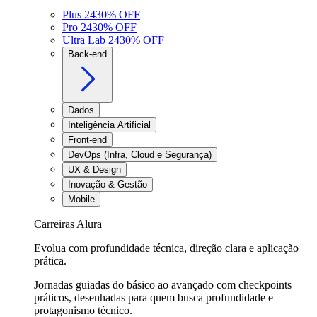
Plus 24
30
% OFF
Pro 24
30
% OFF
Ultra Lab 24
30
% OFF
Back-end
Dados
Inteligência Artificial
Front-end
DevOps (Infra, Cloud e Segurança)
UX & Design
Inovação & Gestão
Mobile
Carreiras Alura
Evolua com profundidade técnica, direção clara e aplicação
prática.
Jornadas guiadas do básico ao avançado com checkpoints
práticos, desenhadas para quem busca profundidade e
protagonismo técnico.